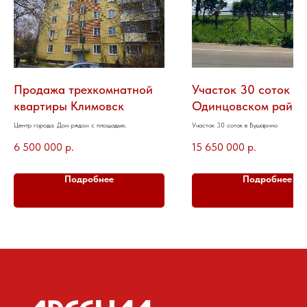
Продажа трехкомнатной
Участок 30 соток в
квартиры Климовск
Одинцовском район
Центр города. Дом рядом с площадью.
Участок 30 соток в Бушарино
6 500 000
р.
15 650 000
р.
Подробнее
Подробнее