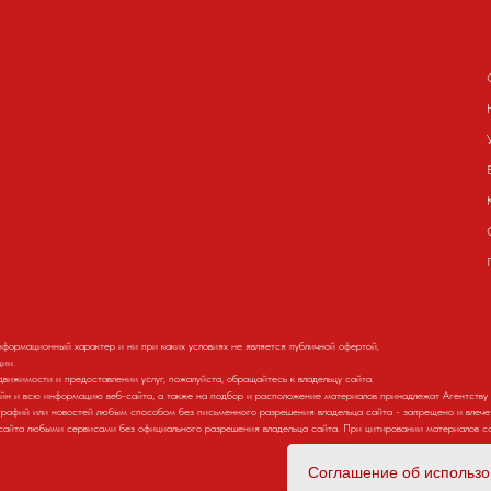
формационный характер и ни при каких условиях не является публичной офертой,
ии.
ижимости и предоставлении услуг, пожалуйста, обращайтесь к владельцу сайта.
айн и всю информацию веб-сайта, а также на подбор и расположение материалов принадлежат Агентству
графий или новостей любым способом без письменного разрешения владельца сайта - запрещено и влече
сайта любыми сервисами без официального разрешения владельца сайта. При цитировании материалов сс
Соглашение об использо