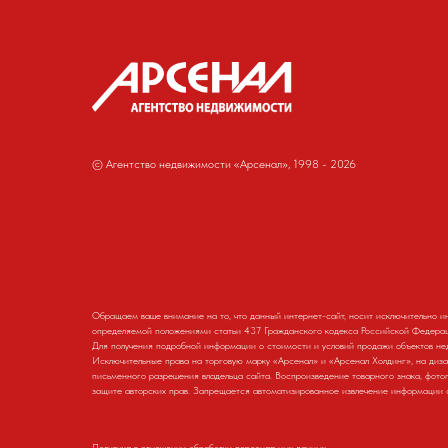
© Агентство недвижимости «Арсенал», 1998 - 2026
Обращаем ваше внимание на то, что данный интернет-сайт, носит исключительно ин
определяемой положениями статьи 437 Гражданского кодекса Российской Федерац
Для получения подробной информации о стоимости и условий продажи объектов недв
Исключительные права на торговую марку «Арсенал» и «Арсенал Холдинг», на диз
письменного разрешения владельца сайта. Воспроизведение товарного знака, фото
защите авторских прав. Запрещается автоматизированное извлечение информации 
Политика в отношении обработки персональных данных