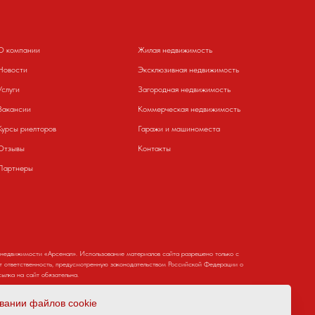
О компании
Жилая недвижимость
Новости
Эксклюзивная недвижимость
Услуги
Загородная недвижимость
Вакансии
Коммерческая недвижимость
Курсы риелторов
Гаражи и машиноместа
Отзывы
Контакты
Партнеры
 недвижимости «Арсенал». Использование материалов сайта разрешено только с
т ответственность, предусмотренную законодательством Российской Федерации о
ылка на сайт обязательна.
вании файлов cookie