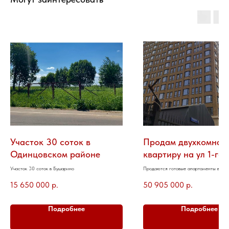
Участок 30 соток в
Продам двухкомнат
Одинцовском районе
квартиру на ул 1-го
Ямского Поля
Участок 30 соток в Бушарино
Продаются готовые апартаменты в Glo
Белорусская
15 650 000
р.
50 905 000
р.
Подробнее
Подробнее