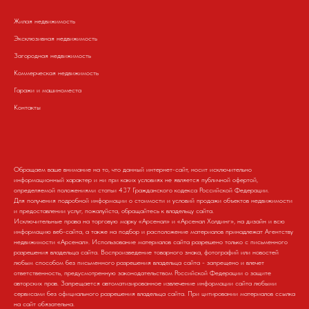
Жилая недвижимость
Эксклюзивная недвижимость
Загородная недвижимость
Коммерческая недвижимость
Гаражи и машиноместа
Контакты
Обращаем ваше внимание на то, что данный интернет-сайт, носит исключительно
информационный характер и ни при каких условиях не является публичной офертой,
определяемой положениями статьи 437 Гражданского кодекса Российской Федерации.
Для получения подробной информации о стоимости и условий продажи объектов недвижимости
и предоставлении услуг, пожалуйста, обращайтесь к владельцу сайта.
Исключительные права на торговую марку «Арсенал» и «Арсенал Холдинг», на дизайн и всю
информацию веб-сайта, а также на подбор и расположение материалов принадлежат Агентству
недвижимости «Арсенал». Использование материалов сайта разрешено только с письменного
разрешения владельца сайта. Воспроизведение товарного знака, фотографий или новостей
любым способом без письменного разрешения владельца сайта - запрещено и влечет
ответственность, предусмотренную законодательством Российской Федерации о защите
авторских прав. Запрещается автоматизированное извлечение информации сайта любыми
сервисами без официального разрешения владельца сайта. При цитировании материалов ссылка
на сайт обязательна.