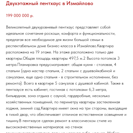
Двухэтажный пентхаус в Измайлово
199 000 000
р.
Великолепный двухуровневый пентхаус представляет собой
идеальное сочетание роскоши, комфорта и функциональности,
предлагая все необходимое для жизни большой семьи в
респектабельном доме бизнес-класса в Измайлово.Квартира
расположена на 19 этаже. На этаже расположено только две
квартиры.Общая площадь квартиры 497,5 м.2 Высота потолков 3
метра.Планировка предусматривает: общая кухня - столовая, 4
спальни (одна мастер спальня, 2 спальни с душевойкабиной и
санузлами, еще одна спальня - в строительном исполнении, без
ремонта). Всего в квартире 5 санузлов с душевой кабиной. Также в
пентхаусе есть кабинет, гостиная с потолками 6,3 метра,
бильярдная, зона отдыха с сауной, гардеробные, несколько
хозяйственных помещений, по периметру квартиры застекленная
лоджия, зимний сад.Квартира имеет окна на три стороны, выходящие
в тихий двор, что обеспечивает отличное естественное освещение и
тишину.В пентхаусе сделан ремонт в классическом стиле из
высококачественных материалов: на стенах