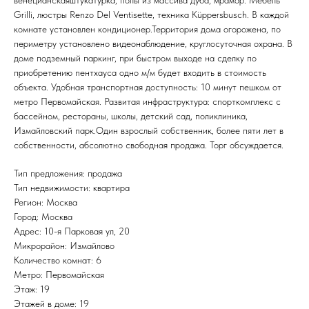
венецианскаяштукатурка, полы из массива дуба, мрамор. Мебель
Grilli, люстры Renzo Del Ventisette, техника Küppersbusch. В каждой
комнате установлен кондиционер.Территория дома огорожена, по
периметру установлено видеонаблюдение, круглосуточная охрана. В
доме подземный паркинг, при быстром выходе на сделку по
приобретению пентхауса одно м/м будет входить в стоимость
объекта. Удобная транспортная доступность: 10 минут пешком от
метро Первомайская. Развитая инфраструктура: спорткомплекс с
бассейном, рестораны, школы, детский сад, поликлиника,
Измайловский парк.Один взрослый собственник, более пяти лет в
собственности, абсолютно свободная продажа. Торг обсуждается.
Тип предложения: продажа
Тип недвижимости: квартира
Регион: Москва
Город: Москва
Адрес: 10-я Парковая ул, 20
Микрорайон: Измайлово
Количество комнат: 6
Метро: Первомайская
Этаж: 19
Этажей в доме: 19