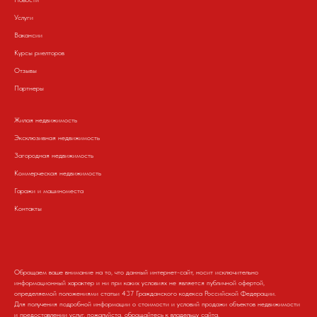
Услуги
Вакансии
Курсы риелторов
Отзывы
Партнеры
Жилая недвижимость
Эксклюзивная недвижимость
Загородная недвижимость
Коммерческая недвижимость
Гаражи и машиноместа
Контакты
Обращаем ваше внимание на то, что данный интернет-сайт, носит исключительно
информационный характер и ни при каких условиях не является публичной офертой,
определяемой положениями статьи 437 Гражданского кодекса Российской Федерации.
Для получения подробной информации о стоимости и условий продажи объектов недвижимости
и предоставлении услуг, пожалуйста, обращайтесь к владельцу сайта.