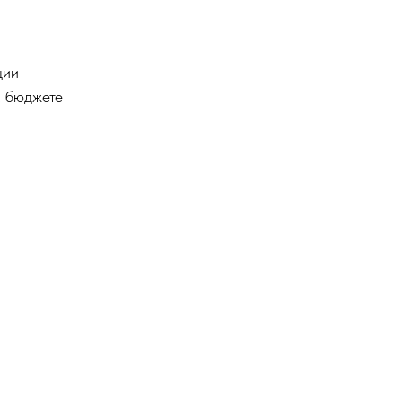
ции
м бюджете