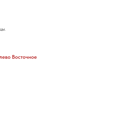
цы.
юлево Восточное