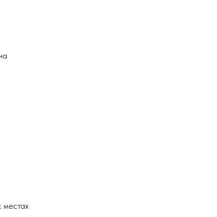
на
х местах