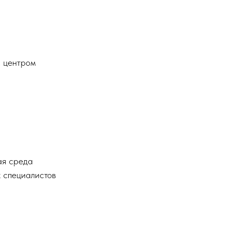
с центром
ая среда
 специалистов