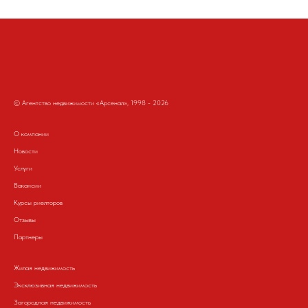
© Агентство недвижимости «Арсенал», 1998 - 2026
О компании
Новости
Услуги
Вакансии
Курсы риелторов
Отзывы
Партнеры
Жилая недвижимость
Эксклюзивная недвижимость
Загородная недвижимость