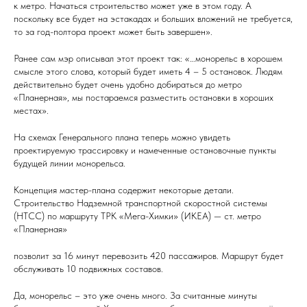
к метро. Начаться строительство может уже в этом году. А
поскольку все будет на эстакадах и больших вложений не требуется,
то за год-полтора проект может быть завершен».
Ранее сам мэр описывал этот проект так: «…монорельс в хорошем
смысле этого слова, который будет иметь 4 – 5 остановок. Людям
действительно будет очень удобно добираться до метро
«Планерная», мы постараемся разместить остановки в хороших
местах».
На схемах Генерального плана теперь можно увидеть
проектируемую трассировку и намеченные остановочные пункты
будущей линии монорельса.
Концепция мастер-плана содержит некоторые детали.
Строительство Надземной транспортной скоростной системы
(НТСС) по маршруту ТРК «Мега-Химки» (ИКЕА) — ст. метро
«Планерная»
позволит за 16 минут перевозить 420 пассажиров. Маршрут будет
обслуживать 10 подвижных составов.
Да, монорельс – это уже очень много. За считанные минуты