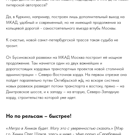
питерской автотрассе?
Да, в Куркино, например, построен лишь дополнительный выход на
МКАД, удобный и современный, но не имеющий продолжения за
кольцевой дорогой - самостоятельного въезда вглубь Москвы.
К счастью, новой санкт-петербургской трассе такая судьба не
грозит.
От Бусиновской развязки на МКАД Москва построит её мощное
продолжение. Там начнется один из двух важнейших и
дорогостоящих хордовых транспортных проектов новой столичной
администрации – Северо-Восточная хорда. На первом отрезке она
пойдет параллельно путям Октябрьской ж/д, но вскоре система
новых развязок разведет потоки транспорта к востоку, прямо – на
Дмитровское шоссе, и к западу – на вторую, Северо-Западную
хорду, строительство которой уже идет.
Но по рельсам – быстрее!
«
Метро в Химках будет. Могу это с уверенностью сказать.
» (Мэр
г.о. Химки Олег Шахов, здесь и ниже - эфир радио «Серебряный