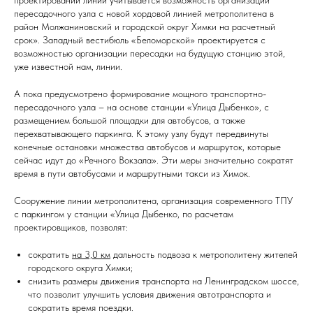
проектировании линии учитывается возможность организации
пересадочного узла с новой хордовой линией метрополитена в
район Молжаниновский и городской округ Химки на расчетный
срок». Западный вестибюль «Беломорской» проектируется с
возможностью организации пересадки на будущую станцию этой,
уже известной нам, линии.
А пока предусмотрено формирование мощного транспортно-
пересадочного узла – на основе станции «Улица Дыбенко», с
размещением большой площадки для автобусов, а также
перехватывающего паркинга. К этому узлу будут передвинуты
конечные остановки множества автобусов и маршруток, которые
сейчас идут до «Речного Вокзала». Эти меры значительно сократят
время в пути автобусами и маршрутными такси из Химок.
Сооружение линии метрополитена, организация современного ТПУ
с паркингом у станции «Улица Дыбенко, по расчетам
проектировщиков, позволят:
сократить
на 3,0 км
дальность подвоза к метрополитену жителей
городского округа Химки;
снизить размеры движения транспорта на Ленинградском шоссе,
что позволит улучшить условия движения автотранспорта и
сократить время поездки.