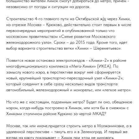
большинство жителей Химок смогут добираться до метро, причём -
независимо от погоды и ситуации на дорогах.
Строительство 4-го главного пути на Октябрьской ж/д через Химки,
на отрезке Москва – Крюково, действительно стоит первым в числе
первоочередных мероприятий в опубликованной только что
московским правительством «Схеме развития Московского
железнодорожного узла». Сроки – до 2015 года. Кроме того, идет
выбор варианта строительства ветки «Химки – Шереметьево».
Появится новая остановка электропоездов - «Химки–2» в районе
многофункционального комплекса «Мега-Химки» (ИКЕА). По
замыслу нового мэра, в перспективе вокруг неё сформируется
новый, крупнейший транспортно-пересадочный узел «Химки-2»,
который соединит в себе сразу несколько видов транспорта:
автомобильный, железнодорожный и монорельс, или «легкое метро».
Но что же с настоящим, подземным метро? Будет ли оно, обещанное
мэром, когда-нибудь построено в Химках, или хотя бы в смежном с
Химками столичном районе Куркино за чертой МКАД?
Москве, так или иначе,придется строить метро в Молжаниновке, а в
удаленной перспективе – тянуть его и в Зеленоград. И первый же
взгляд на карту показывает – Химок при этом не миновать.