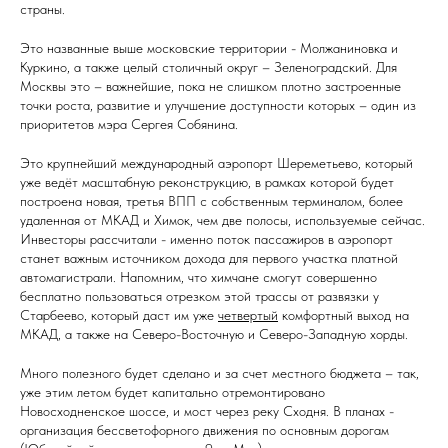
страны.
Это названные выше московские территории - Молжаниновка и
Куркино, а также целый столичный округ – Зеленоградский. Для
Москвы это – важнейшие, пока не слишком плотно застроенные
точки роста, развитие и улучшение доступности которых – один из
приоритетов мэра Сергея Собянина.
Это крупнейший международный аэропорт Шереметьево, который
уже ведёт масштабную реконструкцию, в рамках которой будет
построена новая, третья ВПП с собственным терминалом, более
удаленная от МКАД и Химок, чем две полосы, используемые сейчас.
Инвесторы рассчитали - именно поток пассажиров в аэропорт
станет важным источником дохода для первого участка платной
автомагистрали. Напомним, что химчане смогут совершенно
бесплатно пользоваться отрезком этой трассы от развязки у
Старбеево, который даст им уже
четвертый
комфортный выход на
МКАД, а также на Северо-Восточную и Северо-Западную хорды.
Много полезного будет сделано и за счет местного бюджета – так,
уже этим летом будет капитально отремонтировано
Новосходненское шоссе, и мост через реку Сходня. В планах -
организация бессветофорного движения по основным дорогам