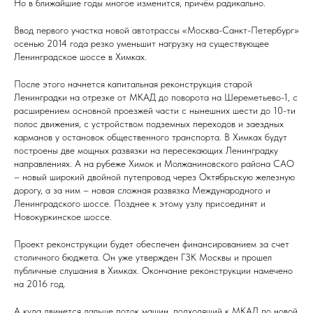
Но в ближайшие годы многое изменится, причём радикально.
Ввод первого участка новой автотрассы «Москва-Санкт-Петербург»
осенью 2014 года резко уменьшит нагрузку на существующее
Ленинградское шоссе в Химках.
После этого начнется капитальная реконструкция старой
Ленинградки на отрезке от МКАД до поворота на Шереметьево-1, с
расширением основной проезжей части с нынешних шести до 10-ти
полос движения, с устройством подземных переходов и заездных
карманов у остановок общественного транспорта. В Химках будут
построены две мощных развязки на пересекающих Ленинградку
направлениях. А на рубеже Химок и Молжаниновского района САО
– новый широкий двойной путепровод через Октябрьскую железную
дорогу, а за ним – новая сложная развязка Международного и
Ленинградского шоссе. Позднее к этому узлу присоединят и
Новокуркинское шоссе.
Проект реконструкции будет обеспечен финансированием за счет
столичного бюджета. Он уже утвержден ГЗК Москвы и прошел
публичные слушания в Химках. Окончание реконструкции намечено
на 2016 год.
А куда двинется дальше поток машин, подходящий к МКАД по новой