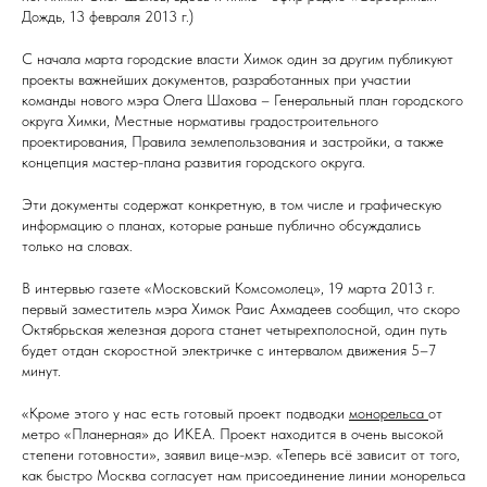
Дождь, 13 февраля 2013 г.)
С начала марта городские власти Химок один за другим публикуют
проекты важнейших документов, разработанных при участии
команды нового мэра Олега Шахова – Генеральный план городского
округа Химки, Местные нормативы градостроительного
проектирования, Правила землепользования и застройки, а также
концепция мастер-плана развития городского округа.
Эти документы содержат конкретную, в том числе и графическую
информацию о планах, которые раньше публично обсуждались
только на словах.
В интервью газете «Московский Комсомолец», 19 марта 2013 г.
первый заместитель мэра Химок Раис Ахмадеев сообщил, что скоро
Октябрьская железная дорога станет четырехполосной, один путь
будет отдан скоростной электричке с интервалом движения 5–7
минут.
«Кроме этого у нас есть готовый проект подводки
монорельса
от
метро «Планерная» до ИКЕА. Проект находится в очень высокой
степени готовности», заявил вице-мэр. «Теперь всё зависит от того,
как быстро Москва согласует нам присоединение линии монорельса