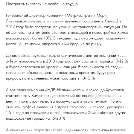
Построить гипотезу не особенно трудно.
Генеральный директор компании «Метриум Групп» Мария
Литинецкая считает, что главной причиной роста цен в Химках) в
2012 году было предстоящее улучшение транспортной ситуации. По
её данным, на этом фоне стоимость площадей в новостройках Химок
показала рост более 10%. В текущем году она ожидает продолжения
роста цен темпами, опережающими средние по рынку.
Денис Бобков, руководитель аналитического центра компании «Est-
a-Tet», полагает, что в 2013 году рост цен составит порядка 10-12 %
и будет оставаться на уровне инфляции. В зависимости от стадии
готовности объектов цены по некоторым проектам будут расти,
прирост, по его мнению, может составить 10-15 %.
А вот глава компании «НДВ-Недвижимость» Александр Хрусталев
считает, что у Химок есть достаточный потенциал для повышения
цен, и планы строительства послужат для этого стимулом. По его
оценкам, эффект ожидания сыграет свою роль, и вскоре, уже через
1,5-2 года по стоимости жилой недвижимости Химки обгонят другие
подмосковные города на 15-20 %.
Аналитический отдел агентства недвижимости «Арсенал» полагает,