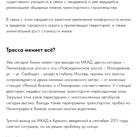
существенно улучшатся в связи с ожидаемой и уже ведущейся
реализацией обширных планов транспортного строительства.
В связи с этим ожидается заметное увеличение комфортности жизни
в пределах городского округа и прилегающих территорий, а также
значительный рост стоимости жилья.
Трасса меняет всё?
Уже сегодня Химки имеют три выхода на МКАД, два из которых –
Ленинградское шоссе и ось «Новокуркинское шоссе – Молодежная
ул. – ул. Свободы» - уходят в глубину Москвы, причём эти трассы
сопровождаются двумя линиями московского метро – от конечных
станций «Речной Вокзал» и «Планерная» соответственно. У станций
действуют недавно построенные транспортно-пересадочные узлы.
Загрузка этих узлов пересадками с многочисленных автобусов
сегодня высока. Въезды также перегружены транспортом, пробка на
Ленинградке в Химках знакома многим водителям.
Третий выход на МКАД в Куркино, введенный в сентябре 2011 года,
смягчил ситуацию, но не решил проблему до конца.