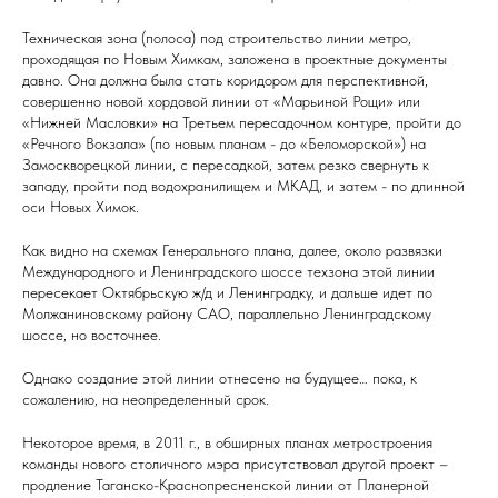
Техническая зона (полоса) под строительство линии метро,
проходящая по Новым Химкам, заложена в проектные документы
давно. Она должна была стать коридором для перспективной,
совершенно новой хордовой линии от «Марьиной Рощи» или
«Нижней Масловки» на Третьем пересадочном контуре, пройти до
«Речного Вокзала» (по новым планам - до «Беломорской») на
Замоскворецкой линии, с пересадкой, затем резко свернуть к
западу, пройти под водохранилищем и МКАД, и затем - по длинной
оси Новых Химок.
Как видно на схемах Генерального плана, далее, около развязки
Международного и Ленинградского шоссе техзона этой линии
пересекает Октябрьскую ж/д и Ленинградку, и дальше идет по
Молжаниновскому району САО, параллельно Ленинградскому
шоссе, но восточнее.
Однако создание этой линии отнесено на будущее… пока, к
сожалению, на неопределенный срок.
Некоторое время, в 2011 г., в обширных планах метростроения
команды нового столичного мэра присутствовал другой проект –
продление Таганско-Краснопресненской линии от Планерной