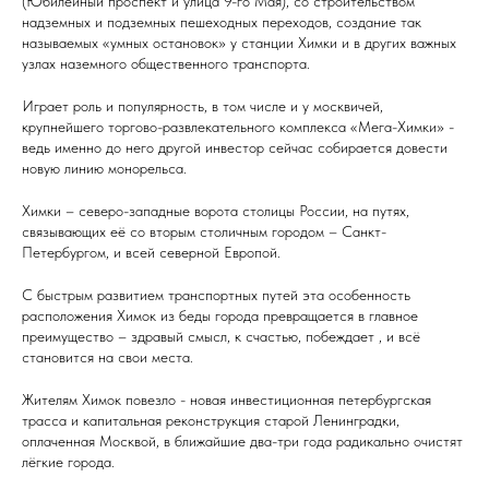
(Юбилейный проспект и улица 9-го Мая), со строительством
надземных и подземных пешеходных переходов, создание так
называемых «умных остановок» у станции Химки и в других важных
узлах наземного общественного транспорта.
Играет роль и популярность, в том числе и у москвичей,
крупнейшего торгово-развлекательного комплекса «Мега-Химки» -
ведь именно до него другой инвестор сейчас собирается довести
новую линию монорельса.
Химки – северо-западные ворота столицы России, на путях,
связывающих её со вторым столичным городом – Санкт-
Петербургом, и всей северной Европой.
С быстрым развитием транспортных путей эта особенность
расположения Химок из беды города превращается в главное
преимущество – здравый смысл, к счастью, побеждает , и всё
становится на свои места.
Жителям Химок повезло - новая инвестиционная петербургская
трасса и капитальная реконструкция старой Ленинградки,
оплаченная Москвой, в ближайшие два-три года радикально очистят
лёгкие города.