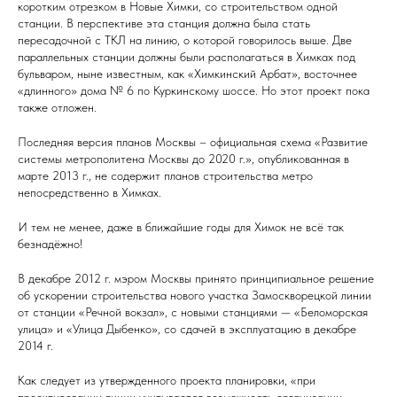
коротким отрезком в Новые Химки, со строительством одной
станции. В перспективе эта станция должна была стать
пересадочной с ТКЛ на линию, о которой говорилось выше. Две
параллельных станции должны были располагаться в Химках под
бульваром, ныне известным, как «Химкинский Арбат», восточнее
«длинного» дома № 6 по Куркинскому шоссе. Но этот проект пока
также отложен.
Последняя версия планов Москвы – официальная схема «Развитие
системы метрополитена Москвы до 2020 г.», опубликованная в
марте 2013 г., не содержит планов строительства метро
непосредственно в Химках.
И тем не менее, даже в ближайшие годы для Химок не всё так
безнадёжно!
В декабре 2012 г. мэром Москвы принято принципиальное решение
об ускорении строительства нового участка Замоскворецкой линии
от станции «Речной вокзал», с новыми станциями — «Беломорская
улица» и «Улица Дыбенко», со сдачей в эксплуатацию в декабре
2014 г.
Как следует из утвержденного проекта планировки, «при