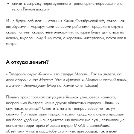
снизить загрузку перегруженного транспортно-пересадочного
узла «Речной вокзал».
И не будем забывать – станция Химки Октябрьской ж/д, связанная
автобусами и маршрутками со всеми районами городского округа,
скоро получит скоростные электрички, которые будут двигаться по
новому, выделенному 4-му пути, с коротким интервалом, почти как в
метро!
А откуда деньги?
«
Городской округ Химки – это сердце Москвы. Как вы знаете, со
всех сторон у нас Москва. Это и Куркино, и Молжаниновский район,
и далее - Зеленоград
» (Мэр г.о. Химки Олег Шахов)
Почему транспортная ситуация в Химках улучшается намного,
несравнимо быстрее, чем в других областных городах - ближних
спутниках столицы? Ответить на этот вопрос вовсе не так уж
сложно. По территории города и всего городского округа проходят
наиболее удобные, или единственно возможные пути, связывающие
основную территорию Москвы внутри МКАД с важнейшими
объектами – как в масштабе столичных пригородов, так и всей