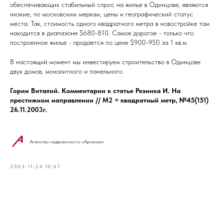
обеспечивающих стабильный спрос на жилье в Одинцове, являются
низкие, по московским меркам, цены и географический статус
места. Так, стоимость одного квадратного метра в новостройке там
находится в диапазоне $680-810. Самое дорогое - только что
построенное жилье - продается по цене $900-950 за 1 кв.м.
В настоящий момент мы инвестируем строительство в Одинцове
двух домов, монолитного и панельного.
Горин Виталий. Комментарии к статье Резника И. На
престижном направлении // M2 = квадратный метр, №45(151)
26.11.2003г.
Агенство недвижимости «Арсенал»
2003-11-26 10:47