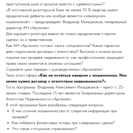
преступников ушли в прошлое вместе с «девяностыми»?
«В постоянной риэлторской базе не менее 10 % квартир имеют
юридические дефекты или вообще являются «заманухой»
мошенников!» – предупреждает Владимир Мнацаканов, генеральный
директор АН «Арсенал».
Для хорошего риэлтора важна не только юридическая сторона
сделки, но и нравственная.
Как АН «Арсенал» готовит своих специалистов? Какие гарантии
дает подписание договора с агентством? Высокие и низкие риски
покупке или продаже недвижимости: как профессионалы защищают
права своих клиентов в сложных ситуациях?
Слушайте цикл передач с руководителями «Арсенала»!
Тема этого эфира
«Как не остаться наедине с мошенником. Или
зачем нужен договор с агентством недвижимости?»
Гость программы: Владимир Алексеевич Мнацаканов – юрист с 25-
леним стажем. Последние 15 лет является Генеральным директором
Агентства Недвижимости «Арсенал».
В этой программе были разобраны следующие вопросы:
В чем отличие мошенничества от сокрытия информации при
продаже?
Как избежать финансовых потерь при совершении сделки?
Что такое «титульное страхование»?