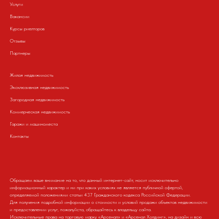
Услуги
Вакансии
Курсы риелторов
Отзывы
Партнеры
Жилая недвижимость
Эксклюзивная недвижимость
Загородная недвижимость
Коммерческая недвижимость
Гаражи и машиноместа
Контакты
Обращаем ваше внимание на то, что данный интернет-сайт, носит исключительно
информационный характер и ни при каких условиях не является публичной офертой,
определяемой положениями статьи 437 Гражданского кодекса Российской Федерации.
Для получения подробной информации о стоимости и условий продажи объектов недвижимости
и предоставлении услуг, пожалуйста, обращайтесь к владельцу сайта.
Исключительные права на торговую марку «Арсенал» и «Арсенал Холдинг», на дизайн и всю