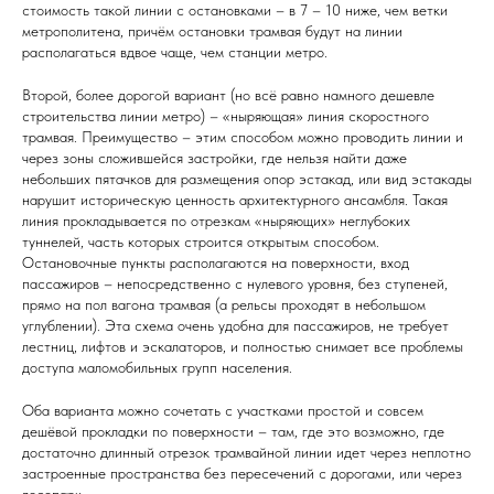
стоимость такой линии с остановками – в 7 – 10 ниже, чем ветки
метрополитена, причём остановки трамвая будут на линии
располагаться вдвое чаще, чем станции метро.
Второй, более дорогой вариант (но всё равно намного дешевле
строительства линии метро) – «ныряющая» линия скоростного
трамвая. Преимущество – этим способом можно проводить линии и
через зоны сложившейся застройки, где нельзя найти даже
небольших пятачков для размещения опор эстакад, или вид эстакады
нарушит историческую ценность архитектурного ансамбля. Такая
линия прокладывается по отрезкам «ныряющих» неглубоких
туннелей, часть которых строится открытым способом.
Остановочные пункты располагаются на поверхности, вход
пассажиров – непосредственно с нулевого уровня, без ступеней,
прямо на пол вагона трамвая (а рельсы проходят в небольшом
углублении). Эта схема очень удобна для пассажиров, не требует
лестниц, лифтов и эскалаторов, и полностью снимает все проблемы
доступа маломобильных групп населения.
Оба варианта можно сочетать с участками простой и совсем
дешёвой прокладки по поверхности – там, где это возможно, где
достаточно длинный отрезок трамвайной линии идет через неплотно
застроенные пространства без пересечений с дорогами, или через