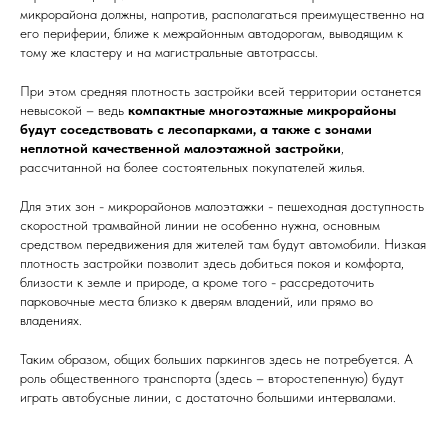
микрорайона должны, напротив, располагаться преимущественно на
его периферии, ближе к межрайонным автодорогам, выводящим к
тому же кластеру и на магистральные автотрассы.
При этом средняя плотность застройки всей территории останется
невысокой – ведь
компактные многоэтажные микрорайоны
будут соседствовать с лесопарками, а также с зонами
неплотной качественной малоэтажной застройки
,
рассчитанной на более состоятельных покупателей жилья.
Для этих зон - микрорайонов малоэтажки - пешеходная доступность
скоростной трамвайной линии не особенно нужна, основным
средством передвижения для жителей там будут автомобили. Низкая
плотность застройки позволит здесь добиться покоя и комфорта,
близости к земле и природе, а кроме того - рассредоточить
парковочные места близко к дверям владений, или прямо во
владениях.
Таким образом, общих больших паркингов здесь не потребуется. А
роль общественного транспорта (здесь – второстепенную) будут
играть автобусные линии, с достаточно большими интервалами.