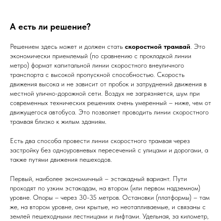
А есть ли решение?
Решением здесь может и должен стать
скоростной трамвай
. Это
экономически приемлемый (по сравнению с прокладкой линии
метро) формат капитальной линии скоростного внеуличного
транспорта с высокой пропускной способностью. Скорость
движения высока и не зависит от пробок и затруднений движения в
местной улично-дорожной сети. Воздух не загрязняется, шум при
современных технических решениях очень умеренный – ниже, чем от
движущегося автобуса. Это позволяет проводить линии скоростного
трамвая близко к жилым зданиям.
Есть два способа провести линии скоростного трамвая через
застройку без одноуровневых пересечений с улицами и дорогами, а
также путями движения пешеходов.
Первый, наиболее экономичный – эстакадный вариант. Пути
проходят по узким эстакадам, на втором (или первом надземном)
уровне. Опоры – через 30-35 метров. Остановки (платформы) – там
же, на втором уровне, они крытые, но неотапливаемые, и связаны с
землей пешеходными лестницами и лифтами. Удельная, за километр,