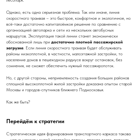
лесопарк.
Однако, есть одна серьезная проблема. Так или иначе, линия
скоростного трамвая – это быстрое, комфортное и экологичное, но
всё-таки достаточно капиталоёмкое решение по сравнению с
организацией автопарка и сети из нескольких автобусных
маршрутов. Эксплуатация такой линии станет экономически
обоснованной лишь при
достаточно плотной пассажирской
загрузке
. Если линия скоростного трамвая будет обслуживать
районы низкоплотной, в частности, малоэтажной застройки, то
население домов в пешеходном радиусе вокруг остановок, без
сомнения, не сможет обеспечить нужный пассажиропоток.
Но, с другой стороны, неприемлемость создания больших районов
сплошной высокоплотной жилой застройки доказана опытом старой
Москвы и городов-спутников ближнего Подмосковья.
Как же быть?
Перейдём к стратегии
Стратегическая идея формирования транспортного каркаса такова
– новые массивы жилой застройки должны, прежде всего, получить