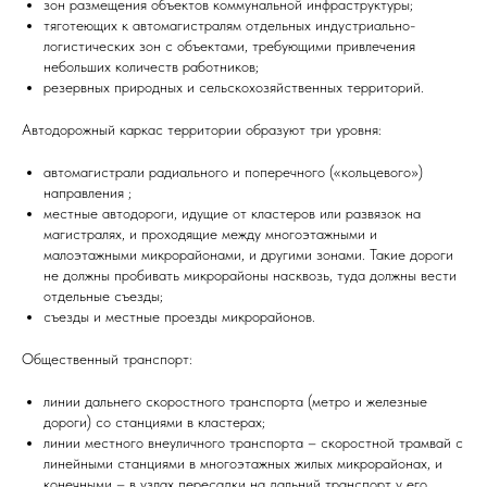
зон размещения объектов коммунальной инфраструктуры;
тяготеющих к автомагистралям отдельных индустриально-
логистических зон с объектами, требующими привлечения
небольших количеств работников;
резервных природных и сельскохозяйственных территорий.
Автодорожный каркас территории образуют три уровня:
автомагистрали радиального и поперечного («кольцевого»)
направления ;
местные автодороги, идущие от кластеров или развязок на
магистралях, и проходящие между многоэтажными и
малоэтажными микрорайонами, и другими зонами. Такие дороги
не должны пробивать микрорайоны насквозь, туда должны вести
отдельные съезды;
съезды и местные проезды микрорайонов.
Общественный транспорт:
линии дальнего скоростного транспорта (метро и железные
дороги) со станциями в кластерах;
линии местного внеуличного транспорта – скоростной трамвай с
линейными станциями в многоэтажных жилых микрорайонах, и
конечными – в узлах пересадки на дальний транспорт у его