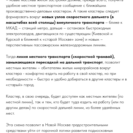
удобное местное транспортное сообщение с ближайшим
производственно-деловым кластером. А такие кластеры следует
формировать вокруг
новых узлов скоростного дальнего (в
масштабах всей столицы) внеуличного транспорта
– ближе к
МКАД – станций метро, дальше – остановок быстроходных
электропоездов, двигающихся по существующим (Киевской и
Курской в ближней к «старой Москве» зоне) и новым –
перспективным пассажирским железнодорожным линиям.
Тогда
линия местного транспорта (скоростной трамвай),
замыкающаяся пересадкой на дальний транспорт
, позволит
местным жителям – обитателям жилых микрорайонов вокруг
кластера - комфортно ездить на работу в свой кластер, но при
необходимости – быстро и удобно добираться в другие кластеры и в
«старый» город.
Кластер, в свою очередь, будет доступен как местным жителям (по
местной линии), так и тем, кто будет туда ездить на работу (или по
другим делам) по скоростной дальней линии, из более удалённых
мест.
Эта схема позволит в Новой Москве градостроительными
средствами уйти от порочной логики развития подмосковных