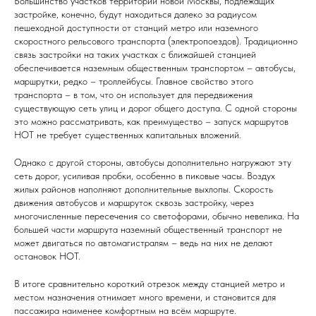
Большинство участков территории новой Москвы, подлежащих
застройке, конечно, будут находиться далеко за радиусом
пешеходной доступности от станций метро или наземного
скоростного рельсового транспорта (электропоездов). Традиционно
связь застройки на таких участках с ближайшей станцией
обеспечивается наземным общественным транспортом – автобусы,
маршрутки, редко – троллейбусы. Главное свойство этого
транспорта – в том, что он использует для передвижения
существующую сеть улиц и дорог общего доступа. С одной стороны
это можно рассматривать, как преимущество – запуск маршрутов
НОТ не требует существенных капитальных вложений.
Однако с другой стороны, автобусы дополнительно нагружают эту
сеть дорог, усиливая пробки, особенно в пиковые часы. Воздух
жилых районов наполняют дополнительные выхлопы. Скорость
движения автобусов и маршруток сквозь застройку, через
многочисленные пересечения со светофорами, обычно невелика. На
большей части маршрута наземный общественный транспорт не
может двигаться по автомагистралям – ведь на них не делают
остановок НОТ.
В итоге сравнительно короткий отрезок между станцией метро и
местом назначения отнимает много времени, и становится для
пассажира наименее комфортным на всём маршруте.