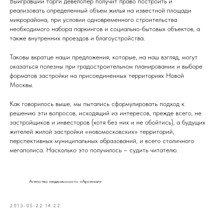
Выигравший торги девелопер получит право построить и
реализовать определенный объем жилья на известной площади
микрорайона, при условии одновременного строительства
необходимого набора паркингов и социально-бытовых объектов, а
также внутренних проездов и благоустройства.
Таковы вкратце наши предложения, которые, на наш взгляд, могут
оказаться полезны при градостроительном планировании и выборе
форматов застройки на присоединенных территориях Новой
Москвы.
Как говорилось выше, мы пытались сформулировать подход к
решению эти вопросов, исходящий из интересов, прежде всего, не
застройщиков и инвесторов (хотя без них и не обойтись), а будущих
жителей жилой застройки «новомосковских» территорий,
перспективных муниципальных образований, и всего столичного
мегаполиса. Насколько это получилось – судить читателю.
Агенство недвижимости «Арсенал»
2013-05-22 14:22