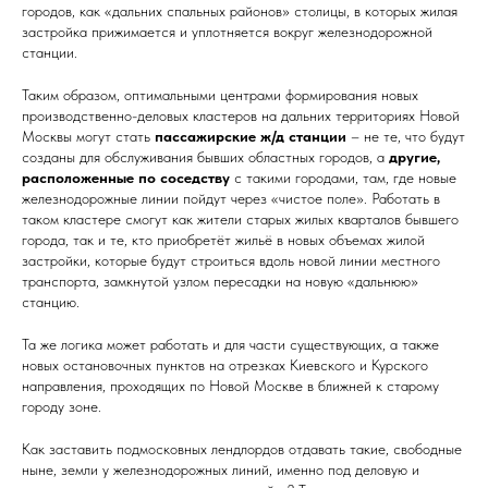
городов, как «дальних спальных районов» столицы, в которых жилая
застройка прижимается и уплотняется вокруг железнодорожной
станции.
Таким образом, оптимальными центрами формирования новых
производственно-деловых кластеров на дальних территориях Новой
Москвы могут стать
пассажирские ж/д станции
– не те, что будут
созданы для обслуживания бывших областных городов, а
другие,
расположенные
по соседству
с такими городами, там, где новые
железнодорожные линии пойдут через «чистое поле». Работать в
таком кластере смогут как жители старых жилых кварталов бывшего
города, так и те, кто приобретёт жильё в новых объемах жилой
застройки, которые будут строиться вдоль новой линии местного
транспорта, замкнутой узлом пересадки на новую «дальнюю»
станцию.
Та же логика может работать и для части существующих, а также
новых остановочных пунктов на отрезках Киевского и Курского
направления, проходящих по Новой Москве в ближней к старому
городу зоне.
Как заставить подмосковных лендлордов отдавать такие, свободные
ныне, земли у железнодорожных линий, именно под деловую и