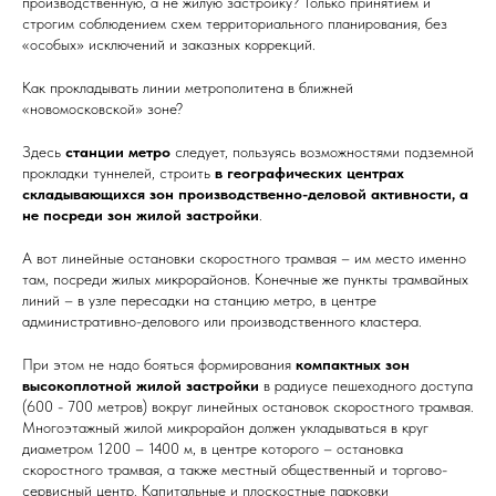
производственную, а не жилую застройку? Только принятием и
строгим соблюдением схем территориального планирования, без
«особых» исключений и заказных коррекций.
Как прокладывать линии метрополитена в ближней
«новомосковской» зоне?
Здесь
станции метро
следует, пользуясь возможностями подземной
прокладки туннелей, строить
в географических центрах
складывающихся зон производственно-деловой активности, а
не посреди зон жилой застройки
.
А вот линейные остановки скоростного трамвая – им место именно
там, посреди жилых микрорайонов. Конечные же пункты трамвайных
линий – в узле пересадки на станцию метро, в центре
административно-делового или производственного кластера.
При этом не надо бояться формирования
компактных зон
высокоплотной жилой застройки
в радиусе пешеходного доступа
(600 - 700 метров) вокруг линейных остановок скоростного трамвая.
Многоэтажный жилой микрорайон должен укладываться в круг
диаметром 1200 – 1400 м, в центре которого – остановка
скоростного трамвая, а также местный общественный и торгово-
сервисный центр. Капитальные и плоскостные парковки