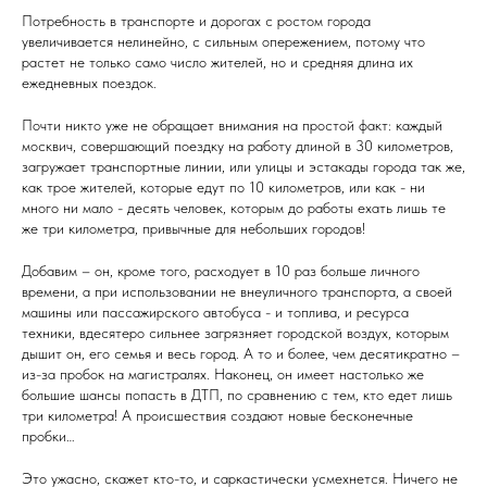
Потребность в транспорте и дорогах с ростом города
увеличивается нелинейно, с сильным опережением, потому что
растет не только само число жителей, но и средняя длина их
ежедневных поездок.
Почти никто уже не обращает внимания на простой факт: каждый
москвич, совершающий поездку на работу длиной в 30 километров,
загружает транспортные линии, или улицы и эстакады города так же,
как трое жителей, которые едут по 10 километров, или как - ни
много ни мало - десять человек, которым до работы ехать лишь те
же три километра, привычные для небольших городов!
Добавим – он, кроме того, расходует в 10 раз больше личного
времени, а при использовании не внеуличного транспорта, а своей
машины или пассажирского автобуса - и топлива, и ресурса
техники, вдесятеро сильнее загрязняет городской воздух, которым
дышит он, его семья и весь город. А то и более, чем десятикратно –
из-за пробок на магистралях. Наконец, он имеет настолько же
большие шансы попасть в ДТП, по сравнению с тем, кто едет лишь
три километра! А происшествия создают новые бесконечные
пробки…
Это ужасно, скажет кто-то, и саркастически усмехнется. Ничего не