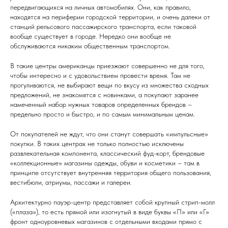
передвигающихся на личных автомобилях. Они, как правило,
находятся на периферии городской территории, и очень далеки от
станций рельсового пассажирского транспорта, если таковой
вообще существует в городе. Нередко они вообще не
обслуживаются никаким общественным транспортом.
В такие центры американцы приезжают совершенно не для того,
чтобы интересно и с удовольствием провести время. Там не
прогуливаются, не выбирают вещи по вкусу из множества сходных
предложений, не знакомятся с новинками, а покупают заранее
намеченный набор нужных товаров определенных брендов –
предельно просто и быстро, и по самым минимальным ценам.
От покупателей не ждут, что они станут совершать «импульсные»
покупки. В таких центрах не только полностью исключены
развлекательная компонента, классический фуд-корт, брендовые
«коллекционные» магазины одежды, обуви и косметики – там в
принципе отсутствует внутренняя территория общего пользования,
вестибюли, атриумы, пассажи и галереи.
Архитектурно пауэр-центр представляет собой крупный стрип-молл
(«плаза»), то есть прямой или изогнутый в виде буквы «П» или «Г»
фронт одноуровневых магазинов с отдельными входами прямо с