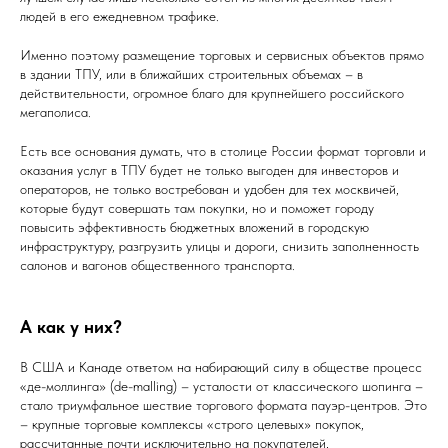
людей в его ежедневном трафике.
Именно поэтому размещение торговых и сервисных объектов прямо
в здании ТПУ, или в ближайших строительных объемах – в
действительности, огромное благо для крупнейшего российского
мегаполиса.
Есть все основания думать, что в столице России формат торговли и
оказания услуг в ТПУ будет не только выгоден для инвесторов и
операторов, не только востребован и удобен для тех москвичей,
которые будут совершать там покупки, но и поможет городу
повысить эффективность бюджетных вложений в городскую
инфраструктуру, разгрузить улицы и дороги, снизить заполненность
салонов и вагонов общественного транспорта.
А как у них?
В США и Канаде ответом на набирающий силу в обществе процесс
«де-моллинга» (de-malling) – усталости от классического шопинга –
стало триумфальное шествие торгового формата пауэр-центров. Это
– крупные торговые комплексы «строго целевых» покупок,
рассчитанные почти исключительно на покупателей,