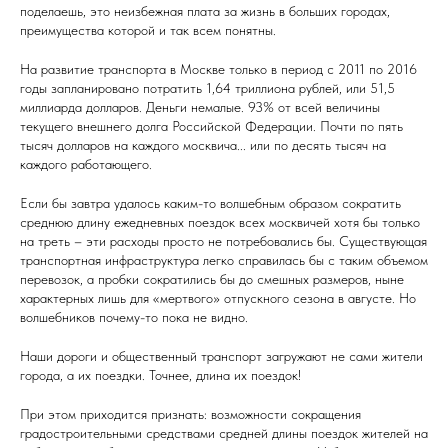
поделаешь, это неизбежная плата за жизнь в больших городах,
преимущества которой и так всем понятны.
На развитие транспорта в Москве только в период с 2011 по 2016
годы запланировано потратить 1,64 триллиона рублей, или 51,5
миллиарда долларов. Деньги немалые. 93% от всей величины
текущего внешнего долга Российской Федерации. Почти по пять
тысяч долларов на каждого москвича... или по десять тысяч на
каждого работающего.
Если бы завтра удалось каким-то волшебным образом сократить
среднюю длину ежедневных поездок всех москвичей хотя бы только
на треть – эти расходы просто не потребовались бы. Существующая
транспортная инфраструктура легко справилась бы с таким объемом
перевозок, а пробки сократились бы до смешных размеров, ныне
характерных лишь для «мертвого» отпускного сезона в августе. Но
волшебников почему-то пока не видно.
Наши дороги и общественный транспорт загружают не сами жители
города, а их поездки. Точнее, длина их поездок!
При этом приходится признать: возможности сокращения
градостроительными средствами средней длины поездок жителей на