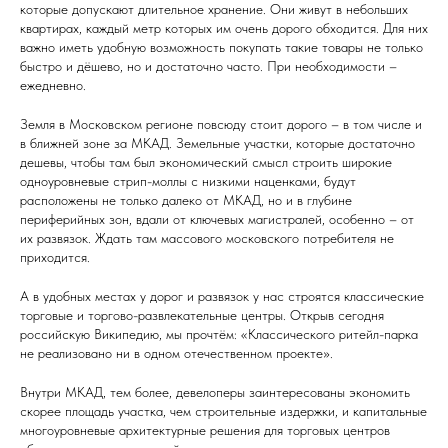
которые допускают длительное хранение. Они живут в небольших
квартирах, каждый метр которых им очень дорого обходится. Для них
важно иметь удобную возможность покупать такие товары не только
быстро и дёшево, но и достаточно часто. При необходимости –
ежедневно.
Земля в Московском регионе повсюду стоит дорого – в том числе и
в ближней зоне за МКАД. Земельные участки, которые достаточно
дешевы, чтобы там был экономический смысл строить широкие
одноуровневые стрип-моллы с низкими наценками, будут
расположены не только далеко от МКАД, но и в глубине
периферийных зон, вдали от ключевых магистралей, особенно – от
их развязок. Ждать там массового московского потребителя не
приходится.
А в удобных местах у дорог и развязок у нас строятся классические
торговые и торгово-развлекательные центры. Открыв сегодня
российскую Википедию, мы прочтём: «Классического ритейл-парка
не реализовано ни в одном отечественном проекте».
Внутри МКАД, тем более, девелоперы заинтересованы экономить
скорее площадь участка, чем строительные издержки, и капитальные
многоуровневые архитектурные решения для торговых центров