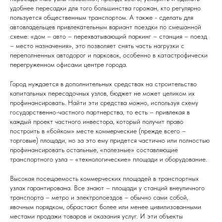
удобнее пересадки для того большинства горожан, кто регулярно
пользуется общественным транспортом. А также - сделать для
автовладельцев привлекательным вариант поездки по смешанной
схеме: «дом – авто – перехватывающий паркинг – станция – поезд
– место назначения», это позволяет снять часть нагрузки с
переполненных автодорог и парковок, особенно в катастрофически
перегруженном офисами центре города.
Город нуждается в дополнительных средствах на строительство
капитальных пересадочных узлов, бюджет не может целиком их
профинансировать. Найти эти средства можно, используя схему
государственно-частного партнерства, то есть – привлекая в
каждый проект частного инвестора, который получит право
построить в «бойком» месте коммерческие (прежде всего –
торговые) площади, но за это ему придется частично или полностью
профинансировать остальные, «полезные» составляющие
транспортного узла – «технологические» площади и оборудование.
Высокая посещаемость коммерческих площадей в транспортных
узлах гарантирована. Все знают – площади у станций внеуличного
транспорта – метро и электропоездов – обычно сами собой,
явочным порядком, обрастают более или менее цивилизованными
местами продажи товаров и оказания услуг. И эти объекты