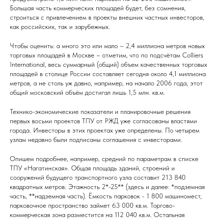
Большая часть коммерческих площадей будет, без сомнения,
строиться с привлечением в проекты внешних частных инвесторов,
как российских, так и зарубежных.
Чтобы оценить: а много это или мало – 2,4 миллиона метров новых
торговых площадей в Москве – отметим, что по подсчётам Colliers
International, весь суммарный (общий) объем качественных торговых
площадей в столице России составляет сегодня около 4,1 миллиона
метров, а не столь уж давно, например, на начало 2006 года, этот
общий московский объём достигал лишь 1,5 млн. кв.м.
Технико-экономические показатели и планировочные решения
первых восьми проектов ТПУ от РЖД уже согласованы властями
города. Инвесторы в этих проектах уже определены. По четырем
узлам недавно были подписаны соглашения с инвесторами.
Опишем подробнее, например, средний по параметрам в списке
ТПУ «Нагатинская». Общая площадь зданий, строений и
сооружений будущего транспортного узла составит 213 840
квадратных метров. Этажность 2*-25** (здесь и далее: *подземная
часть, **надземная часть). Ёмкость парковок - 1 800 машиномест,
парковочное пространство займет 63 000 кв.м. Торгово-
коммерческая зона разместится на 112 040 кв.м. Остальная