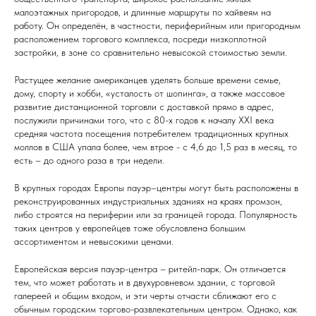
малоэтажных пригородов, и длинные маршруты по хайвеям на
работу. Он определён, в частности, периферийным или пригородным
расположением торгового комплекса, посреди низкоплотной
застройки, в зоне со сравнительно невысокой стоимостью земли.
Растущее желание американцев уделять больше времени семье,
дому, спорту и хобби, «усталость от шопинга», а также массовое
развитие дистанционной торговли с доставкой прямо в адрес,
послужили причинами того, что с 80-х годов к началу XXI века
средняя частота посещения потребителем традиционных крупных
моллов в США упала более, чем втрое - с 4,6 до 1,5 раз в месяц, то
есть – до одного раза в три недели.
В крупных городах Европы пауэр–центры могут быть расположены в
реконструированных индустриальных зданиях на краях промзон,
либо строятся на периферии или за границей города. Популярность
таких центров у европейцев тоже обусловлена большим
ассортиментом и невысокими ценами.
Европейская версия пауэр-центра – ритейл-парк. Он отличается
тем, что может работать и в двухуровневом здании, с торговой
галереей и общим входом, и эти черты отчасти сближают его с
обычным городским торгово-развлекательным центром. Однако, как