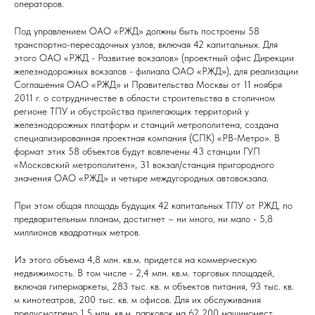
операторов.
Под управлением ОАО «РЖД» должны быть построены 58
транспортно-пересадочных узлов, включая 42 капитальных. Для
этого ОАО «РЖД - Развитие вокзалов» (проектный офис Дирекции
железнодорожных вокзалов - филиала ОАО «РЖД»), для реализации
Соглашения ОАО «РЖД» и Правительства Москвы от 11 ноября
2011 г. о сотрудничестве в области строительства в столичном
регионе ТПУ и обустройства прилегающих территорий у
железнодорожных платформ и станций метрополитена, создана
специализированная проектная компания (СПК) «РВ-Метро». В
формат этих 58 объектов будут вовлечены 43 станции ГУП
«Московский метрополитен», 31 вокзал/станция пригородного
значения ОАО «РЖД» и четыре междугородных автовокзала.
При этом общая площадь будущих 42 капитальных ТПУ от РЖД, по
предварительным планам, достигнет – ни много, ни мало - 5,8
миллионов квадратных метров.
Из этого объема 4,8 млн. кв.м. придется на коммерческую
недвижимость. В том числе - 2,4 млн. кв.м. торговых площадей,
включая гипермаркеты, 283 тыс. кв. м объектов питания, 93 тыс. кв.
м кинотеатров, 200 тыс. кв. м офисов. Для их обслуживания
предусмотрено 1,5 млн. кв.м. парковок на 62 200 машиномест.