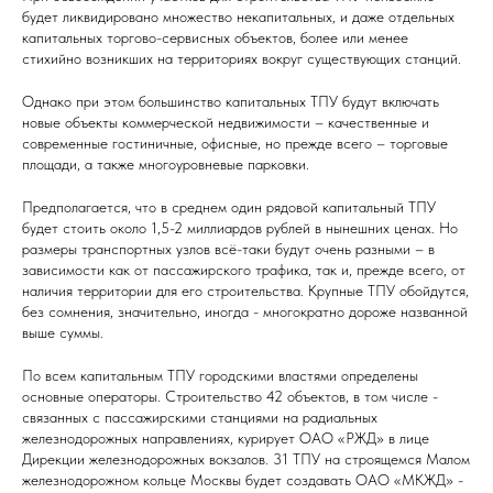
будет ликвидировано множество некапитальных, и даже отдельных
капитальных торгово-сервисных объектов, более или менее
стихийно возникших на территориях вокруг существующих станций.
Однако при этом большинство капитальных ТПУ будут включать
новые объекты коммерческой недвижимости – качественные и
современные гостиничные, офисные, но прежде всего – торговые
площади, а также многоуровневые парковки.
Предполагается, что в среднем один рядовой капитальный ТПУ
будет стоить около 1,5-2 миллиардов рублей в нынешних ценах. Но
размеры транспортных узлов всё-таки будут очень разными – в
зависимости как от пассажирского трафика, так и, прежде всего, от
наличия территории для его строительства. Крупные ТПУ обойдутся,
без сомнения, значительно, иногда - многократно дороже названной
выше суммы.
По всем капитальным ТПУ городскими властями определены
основные операторы. Строительство 42 объектов, в том числе -
связанных с пассажирскими станциями на радиальных
железнодорожных направлениях, курирует ОАО «РЖД» в лице
Дирекции железнодорожных вокзалов. 31 ТПУ на строящемся Малом
железнодорожном кольце Москвы будет создавать ОАО «МКЖД» -