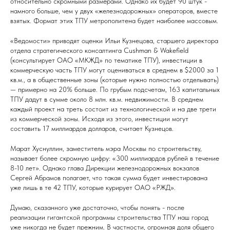
относительно скромными размерами. Однако их будет 90 штук -
намного больше, чем у двух «железнодорожных» операторов, вместе
взятых. Формат этих ТПУ метрополитена будет наиболее массовым.
«Ведомости» приводят оценки Ильи Кузнецова, старшего директора
отдела стратегического консалтинга Cushman & Wakefield
(консультирует ОАО «МКЖД» по тематике ТПУ), инвестиции в
коммерческую часть ТПУ могут оцениваться в среднем в $2000 за 1
кв.м., а в общественные зоны (которые нужно полностью отделывать)
— примерно на 20% больше. По грубым подсчетам, 163 капитальных
ТПУ дадут в сумме около 8 млн. кв.м. недвижимости. В среднем
каждый проект на треть состоит из технологической и на две трети
из коммерческой зоны. Исходя из этого, инвестиции могут
составить 17 миллиардов долларов, считает Кузнецов.
Марат Хуснуллин, заместитель мэра Москвы по строительству,
называет более скромную цифру: «300 миллиардов рублей в течение
8-10 лет». Однако глава Дирекции железнодорожных вокзалов
Сергей Абрамов полагает, что такая сумма будет инвестирована
уже лишь в те 42 ТПУ, которые курирует ОАО «РЖД».
Думаю, сказанного уже достаточно, чтобы понять - после
реализации гигантской программы строительства ТПУ наш город
уже никогда не будет прежним. В частности, огромная доля общего