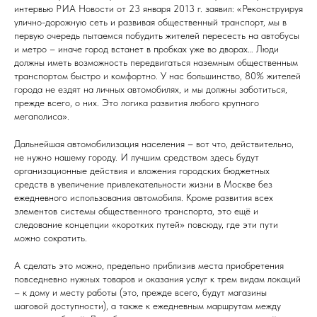
интервью РИА Новости от 23 января 2013 г. заявил: «Реконструируя
улично-дорожную сеть и развивая общественный транспорт, мы в
первую очередь пытаемся побудить жителей пересесть на автобусы
и метро – иначе город встанет в пробках уже во дворах… Люди
должны иметь возможность передвигаться наземным общественным
транспортом быстро и комфортно. У нас большинство, 80% жителей
города не ездят на личных автомобилях, и мы должны заботиться,
прежде всего, о них. Это логика развития любого крупного
мегаполиса».
Дальнейшая автомобилизация населения – вот что, действительно,
не нужно нашему городу. И лучшим средством здесь будут
организационные действия и вложения городских бюджетных
средств в увеличение привлекательности жизни в Москве без
ежедневного использования автомобиля. Кроме развития всех
элементов системы общественного транспорта, это ещё и
следование концепции «коротких путей» повсюду, где эти пути
можно сократить.
А сделать это можно, предельно приблизив места приобретения
повседневно нужных товаров и оказания услуг к трем видам локаций
– к дому и месту работы (это, прежде всего, будут магазины
шаговой доступности), а также к ежедневным маршрутам между