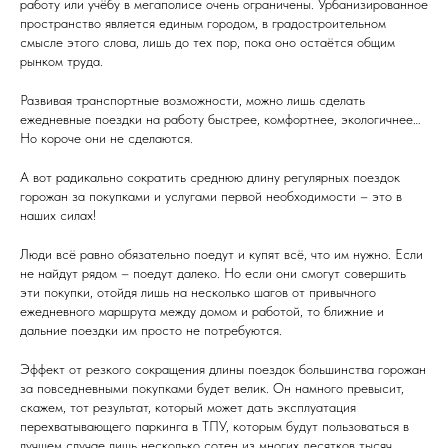
работу или учёбу в мегаполисе очень ограничены. Урбанизированное
пространство является единым городом, в градостроительном
смысле этого слова, лишь до тех пор, пока оно остаётся общим
рынком труда.
Развивая транспортные возможности, можно лишь сделать
ежедневные поездки на работу быстрее, комфортнее, экологичнее…
Но короче они не сделаются.
А вот радикально сократить среднюю длину регулярных поездок
горожан за покупками и услугами первой необходимости – это в
наших силах!
Люди всё равно обязательно поедут и купят всё, что им нужно. Если
не найдут рядом – поедут далеко. Но если они смогут совершить
эти покупки, отойдя лишь на несколько шагов от привычного
ежедневного маршрута между домом и работой, то ближние и
дальние поездки им просто не потребуются.
Эффект от резкого сокращения длины поездок большинства горожан
за повседневными покупками будет велик. Он намного превысит,
скажем, тот результат, который может дать эксплуатация
перехватывающего паркинга в ТПУ, которым будут пользоваться в
лучшем случае лишь несколько сотен из многих десятков тысяч