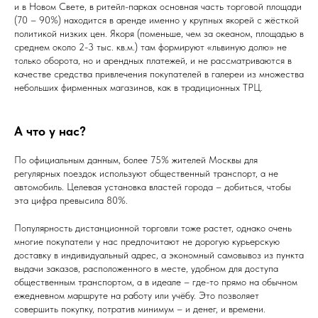
и в Новом Свете, в ритейл-парках основная часть торговой площади
(70 – 90%) находится в аренде именно у крупных якорей с жёсткой
политикой низких цен. Якоря (поменьше, чем за океаном, площадью в
среднем около 2-3 тыс. кв.м.) там формируют «львиную долю» не
только оборота, но и арендных платежей, и не рассматриваются в
качестве средства привлечения покупателей в галереи из множества
небольших фирменных магазинов, как в традиционных ТРЦ.
А что у нас?
По официальным данным, более 75% жителей Москвы для
регулярных поездок используют общественный транспорт, а не
автомобиль. Целевая установка властей города – добиться, чтобы
эта цифра превысила 80%.
Популярность дистанционной торговли тоже растет, однако очень
многие покупатели у нас предпочитают не дорогую курьерскую
доставку в индивидуальный адрес, а экономный самовывоз из пункта
выдачи заказов, расположенного в месте, удобном для доступа
общественным транспортом, а в идеале – где-то прямо на обычном
ежедневном маршруте на работу или учёбу. Это позволяет
совершить покупку, потратив минимум – и денег, и времени.