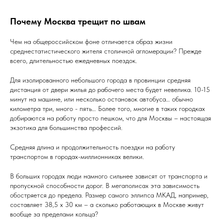
Почему Москва трещит по швам
Чем на общероссийском фоне отличается образ жизни
среднестатистического жителя столичной агломерации? Прежде
всего, длительностью ежедневных поездок.
Для изолированного небольшого города в провинции средняя
дистанция от двери жилья до рабочего места будет невелика. 10-15
минут на машине, или несколько остановок автобуса… обычно
километра три, много - пять… Более того, многие в таких городках
добираются на работу просто пешком, что для Москвы – настоящая
экзотика для большинства профессий.
Средняя длина и продолжительность поездки на работу
транспортом в городах-миллионниках велики.
В больших городах люди намного сильнее зависят от транспорта и
пропускной способности дорог. В мегаполисах эта зависимость
обостряется до предела. Размер самого эллипса МКАД, например,
составляет 38,5 х 30 км – а сколько работающих в Москве живут
вообще за пределами кольца?