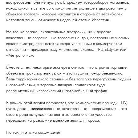
востребованы, они не пустуют. В среднем товарооборот магазинов,
находящихся в связке со станциями метро, выше в два раза, чем у
объектов торговли, которые находятся в стороне от вестибюлей
метрополитена – отмечают в недавней статье Известия.
Не только лёгкие некапитальные постройки, но и дорогие
качественные современные торговые центры, построенные у самых
входов в метро, оказываются сверх-успешными в коммерческом
отношении – примеров тому множество, скажем, ТРЦ «Щука» или
«Метрополис».
Вместе с тем, некоторые эксперты считают, что строить торговые
объекты в транспортных узлах – это «тушить пожар бензином»…
Ведь территории около станций и без того уже перегружены людьми
и автомобилями, а торговые площади привлекают туда
дополнительный человеческий и автомобильный трафик.
В рамках этой логики получается, что коммерческие площади ТПУ,
пусть даже и цивилизованные, качественные и современные – это
своего рода вынужденная плата за обеспечение удобства
пересадки, нагрузка, «неизбежное зло» для города.
Но так ли это на самом деле?