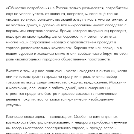
«Общество потребления» в России только развивается, потребители
еще не успели устать от шопинга, напротив, многие ещё только
«входят во вкус». Большинство людей живут у нас в многоэтажных, а
не частных домах, и далеко не все микрорайоны имеют соседство с
парком или спорткомплексом. Время, которое американец проводит,
подстригая свою лужайку, делая барбекю, или бегая по аллеям,
многие наши сограждане нередко с удовольствием проводят в
торгово-развлекательных комплексах. Хорошо это или плохо, но в
нашем суровом и холодном климате они вообще часто берут на себя
роль «всепогодных» городских общественных пространств.
Вместе с тем, и у нас люди очень часто находятся в ситуации, когда
они не готовы тратить время на прогулки и развлечения, выбор
товаров по вкусу среди множества сходных предложений. Москвичи
и москвички, спешащие с работы домой, как и американцы,
стремятся предельно быстро и дешево совершить намеченные
целевые покупки, воспользоваться критически необходимыми
услугами.
Ключевое слово здесь – «спешащие». Особенно важна для них
возможность быстро, цивилизованно и недорого приобрести нужные
им товары массового повседневного спроса, и прежде всего -
продукты. И сегодня они, к сожалению, очень редко имеют такую