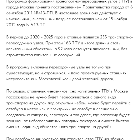
Программа формирования транспортно-пересадочных узлов (ТПУ) в
городе Москве принята постановлением Правительства города от 6
сентября 2011 №413-ПП. В настоящее время она действует с
изменениями, внесенными позднее постановлением от 15 ноября
2012 года N 649-ПП.
В период до 2020 - 2025 года в столице появятся 255 транспортно-
пересадочных узлов. При этом 163 ТПУ в итоге должны стать
капитальными объектами, а 92 узла останутся плоскостными, без
строительства капитальных сооружений.
В программу включены пересадочные узлы не только при
существующих, но и строящихся, и пока проектируемых станциях
метрополитена и Московской кольцевой железной дороги.
По словам столичных чиновников, «на капитальных ТПУ в Москве
пассажирам не нужно будет пересаживаться с одного вида
транспорта на другой под открытым небом, можно будет перейти с
автобуса в метро или с электрички на автобус в специально
создаваемых галереях, переходах и так далее, где пассажир будет
защищен от неблагоприятных погодных факторов и сможет быстро
сменить один вид общественного транспорта на другой».
При освобождении участков для строительства ТПУ неизбежно