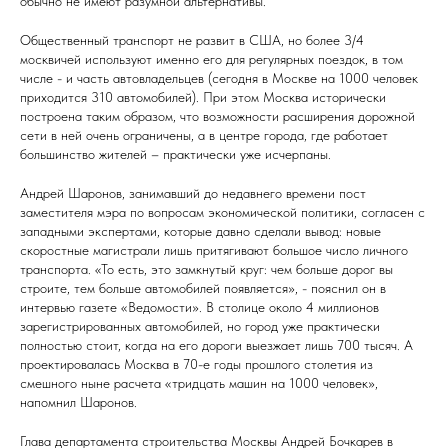
обычно не имеют разумной альтернативы.
Общественный транспорт не развит в США, но более 3/4
москвичей используют именно его для регулярных поездок, в том
числе - и часть автовладельцев (сегодня в Москве на 1000 человек
приходится 310 автомобилей). При этом Москва исторически
построена таким образом, что возможности расширения дорожной
сети в ней очень ограничены, а в центре города, где работает
большинство жителей – практически уже исчерпаны.
Андрей Шаронов, занимавший до недавнего времени пост
заместителя мэра по вопросам экономической политики, согласен с
западными экспертами, которые давно сделали вывод: новые
скоростные магистрали лишь притягивают большое число личного
транспорта. «То есть, это замкнутый круг: чем больше дорог вы
строите, тем больше автомобилей появляется», - пояснил он в
интервью газете «Ведомости». В столице около 4 миллионов
зарегистрированных автомобилей, но город уже практически
полностью стоит, когда на его дороги выезжает лишь 700 тысяч. А
проектировалась Москва в 70-е годы прошлого столетия из
смешного ныне расчета «тридцать машин на 1000 человек»,
напомнил Шаронов.
Глава департамента строительства Москвы Андрей Бочкарев в