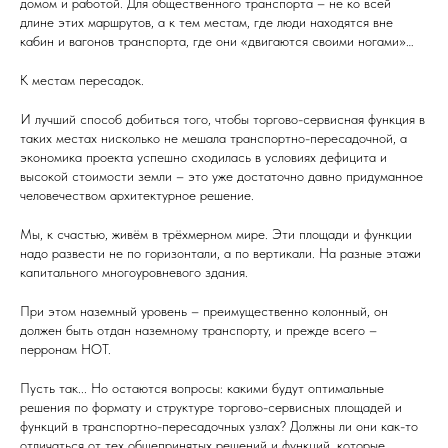
домом и работой. Для общественного транспорта – не ко всей
длине этих маршрутов, а к тем местам, где люди находятся вне
кабин и вагонов транспорта, где они «двигаются своими ногами»…
К местам пересадок.
И лучший способ добиться того, чтобы торгово-сервисная функция в
таких местах нисколько не мешала транспортно-пересадочной, а
экономика проекта успешно сходилась в условиях дефицита и
высокой стоимости земли – это уже достаточно давно придуманное
человечеством архитектурное решение.
Мы, к счастью, живём в трёхмерном мире. Эти площади и функции
надо развести не по горизонтали, а по вертикали. На разные этажи
капитального многоуровневого здания.
При этом наземный уровень – преимущественно колонный, он
должен быть отдан наземному транспорту, и прежде всего –
перронам НОТ.
Пусть так... Но остаются вопросы: какими будут оптимальные
решения по формату и структуре торгово-сервисных площадей и
функций в транспортно-пересадочных узлах? Должны ли они как-то
отличаться от тех общепринятых решений и функций, которые