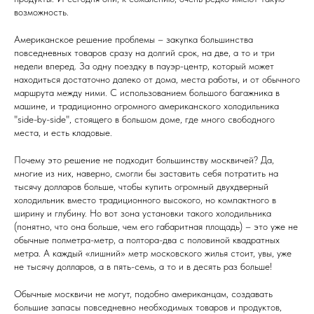
возможность.
Американское решение проблемы – закупка большинства
повседневных товаров сразу на долгий срок, на две, а то и три
недели вперед. За одну поездку в пауэр-центр, который может
находиться достаточно далеко от дома, места работы, и от обычного
маршрута между ними. С использованием большого багажника в
машине, и традиционно огромного американского холодильника
"side-by-side", стоящего в большом доме, где много свободного
места, и есть кладовые.
Почему это решение не подходит большинству москвичей? Да,
многие из них, наверно, смогли бы заставить себя потратить на
тысячу долларов больше, чтобы купить огромный двухдверный
холодильник вместо традиционного высокого, но компактного в
ширину и глубину. Но вот зона установки такого холодильника
(понятно, что она больше, чем его габаритная площадь) – это уже не
обычные полметра-метр, а полтора-два с половиной квадратных
метра. А каждый «лишний» метр московского жилья стоит, увы, уже
не тысячу долларов, а в пять-семь, а то и в десять раз больше!
Обычные москвичи не могут, подобно американцам, создавать
большие запасы повседневно необходимых товаров и продуктов,