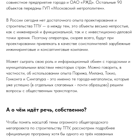
совместное предприятие города и ОАО «РЖД». Остальные 90
объектов переданы ГУП «Московский метрополитен».
В России сегодня нет достаточного опыта проектирования и
строительства ТПУ — а между тем, это объекты весьма непростые,
как с инженерной и функциональной, так и с инвестиционно-деловой
точки зрения. Поэтому операторы, скорее всего, будут при
проектировании привлекать в качестве соисполнителей зарубежные
инжиниринговые и консалтинговые компании.
Может сыграть свою роль и информационный обмен с городскими и
муниципальными властями некоторых стран. Можно говорить, в
частности, об использовании опыта Парижа, Милана, Токио,
Гонконга и Сингапура - это именно те города-мегаполисы, которые
уже успешно (в отдельных слагаемых - почти образцово) решили
вопросы с общественным транспортом.
А о чём идёт речь, собственно?
Чтобы понять масштаб темы огромного общегородского
мегапроекта по строительству ТПУ, рассмотрим подробнее
официальную программу хотя бы одного из трёх названных