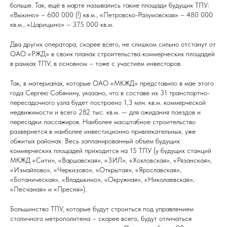
больше. Так, ещё в марте назывались такие площади будущих ТПУ:
«Выхино» – 600 000 (!) кв.м., «Петровско-Разумовская» – 480 000
кв.м., «Царицыно» – 375 000 кв.м.
Два других оператора, скорее всего, не слишком сильно отстанут от
ОАО «РЖД» в своих планах строительства коммерческих площадей
в рамках ТПУ, в основном – тоже с участием инвесторов.
Так, в материалах, которые ОАО «МКЖД» представило в мае этого
года Сергею Собянину, указано, что в составе их 31 транспортно-
пересадочного узла будет построено 1,3 млн. кв.м. коммерческой
недвижимости и всего 282 тыс. кв.м. — для ожидания поездов и
пересадки пассажиров. Наиболее масштабное строительство
развернется в наиболее инвестиционно привлекательных, уже
обжитых районах. Весь запланированный объем будущих
коммерческих площадей приходится на 15 ТПУ (у будущих станций
МКЖД «Сити», «Варшавская», «ЗИЛ», «Хохловская», «Рязанская»,
«Измайлово», «Черкизово», «Открытая», «Ярославская»,
«Ботаническая», «Владыкино», «Окружная», «Николаевская»,
«Песчаная» и «Пресня»).
Большинство ТПУ, которые будут строиться под управлением
столичного метрополитена – скорее всего, будут отличаться