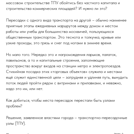
массовом строительстве ТПУ обойтись без частного капитала и
строительства коммерческих площадей? И нужно ли это?
Пересадки с одного вида транспорта на другой – обычно наименее
приятные этапы ежедневных маршрутов между домом и местом
работы или учебы для большинства москвичей, пользующихся
общественным транспортом. Это теснота и толкучка, кривые или
узкие проходы, это грязь и снег под ногами в зимнее время.
Но мало того. Нередко это и нагромождения ларьков, палаток,
павильонов, а то и капитальные строения, заполняющие
пространство вокруг входов на станции метро и электропоездов.
Стихийная посадка этих «торговых объектов» служила и местами
ещё служит единственной цели – затрудняя и удлиняя путь, вынудить
поток людей пройти рядом с витринами и прилавками, и неважно,
надо это им, или нет.
Как добиться, чтобы места пересадок перестали быть узлами
проблем?
Решение, заявленное властями города – транспортно-пересадочные
узлы (ТПУ).