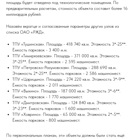
площадь будет отведена под технологические помещения. По
предварительным расчетам, стоимость объекта составит более 16
миллиардов рублей.
Назовём вкратце и согласованные параметры других узлов из
списка ОАО «РЖД».
ТПУ «Тушинская». Площадь - 418 740 кв.м. Этажность 3*-25**.
Ёмкость парковок - 3 400 м.м.
ТПУ «Тимирязевская». Площадь - 371 000 кв.м. Этажность
3*-25**. Ёмкость парковок - 2 595 машиномест.
ТПУ «Петровско-Разумовская». Площадь - 288 690 кв.м.
Этажность 2*-25**. Ёмкость парковок - 2 586 машиномест.
ТПУ «Царицыно». Площадь - 274 220 кв.м. Этажность 3*-9**.
Ёмкость парковок - 2 011 машиномест.
ТПУ «Выхино». Площадь - 187 000 кв.м. Этажность 3*-6**.
Ёмкость парковок - 1 770 машиномест.
ТПУ «Дмитровская». Площадь - 124 840 кв.м. Этажность
3*-23**. Ёмкость парковок - 1 600 машиномест.
ТПУ «Ховрино». Площадь - 65 000 кв.м. Этажность 2*-5**.
Ёмкость парковок - 800 машиномест.
По первоначальным планам, эти объекты должны были стать ещё