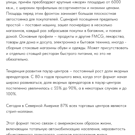
улицы, причём преобладают крупные «якоря» площадью от 6000
кв.м., с широким профильным ассортиментом и низкими ценами.
Площадь перед этим фронтом занимает большая плоскостная
автостоянка для покупателей. Сценарий посещения предельно
простой – поставил машину, зашел поочерёдно в несколько
магазинов, каждый раз забрасывая покупки в багажник, и поехал
домой. Основные профили – продукты и другие FMCG, лекарства,
товары для дома и досуга, электроника и бытовая техника, иногда -
сборные стоковые магазины обуви и одежды. Может присутствовать
и отдельно стоящий ресторан быстрого питания, но это не
обязательно.
Тенденция развития пауэр-центров – постоянный рост доли якорных
арендаторов. С 80-х годов прошлого века, когда этот формат начал
широко развиваться, доля якорных арендаторов в пауэр-центрах
постепенно увеличилась с 55% до 90%, а в некоторых случаях и до
100%.
Сегодня в Северной Америке 87% всех торговых центров являются
стрип-моллами.
Этот формат тесно связан с американским образом жизни,
включающим тотальную автомобилизацию населения, неразвитость
общественного транспорта, широкое расползание жилых